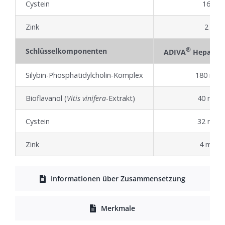
Cystein
16 mg
Zink
2 mg
®
Schlüsselkomponenten
ADIVA
Hepaguar
Silybin-Phosphatidylcholin-Komplex
180 mg
Bioflavanol (
Vitis vinifera
-Extrakt)
40 mg
Cystein
32 mg
Zink
4 mg
Informationen über Zusammensetzung
Merkmale