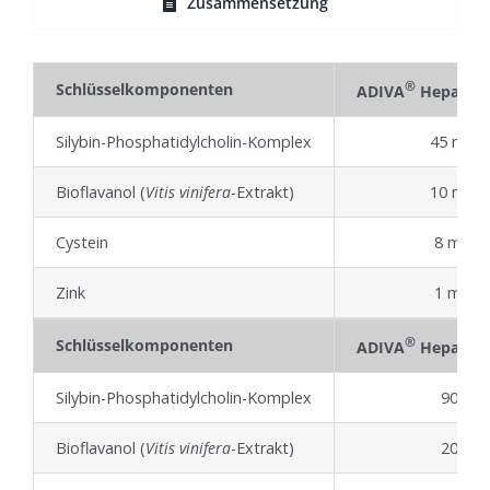
Zusammensetzung
®
Schlüsselkomponenten
ADIVA
Hepaguar
Silybin-Phosphatidylcholin-Komplex
45 mg
Bioflavanol (
Vitis vinifera
-Extrakt)
10 mg
Cystein
8 mg
Zink
1 mg
®
Schlüsselkomponenten
ADIVA
Hepagua
Silybin-Phosphatidylcholin-Komplex
90 mg
Bioflavanol (
Vitis vinifera
-Extrakt)
20 mg