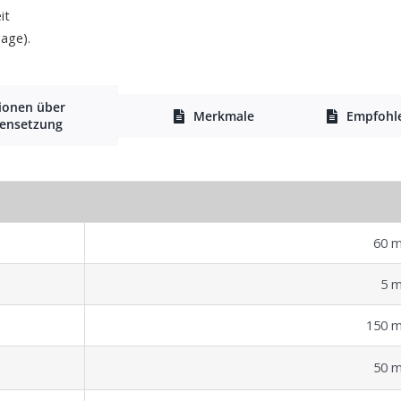
it
Tage).
ionen über
Merkmale
Empfohl
ensetzung
60 
5 
150 
50 