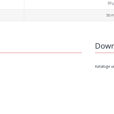
30 
50 
Down
Kataloge u