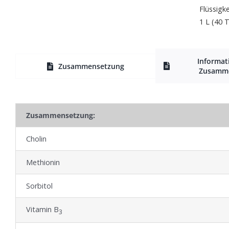
Flüssigke
1 L (40 
Informat
Zusammensetzung
Zusamm
Zusammensetzung:
Cholin
Methionin
Sorbitol
Vitamin B
3