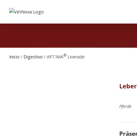
Saltar
al
contenido
®
Inicio
/
Digestivo
/ APTIMA
Liverade
Leber
Pferde
Präsen