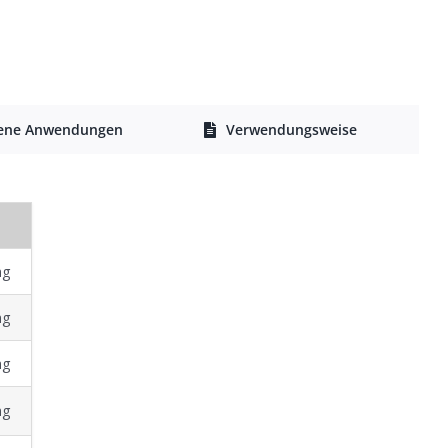
ene Anwendungen
Verwendungsweise
mg
mg
mg
mg