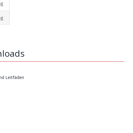
µg
mg
loads
nd Leitfäden