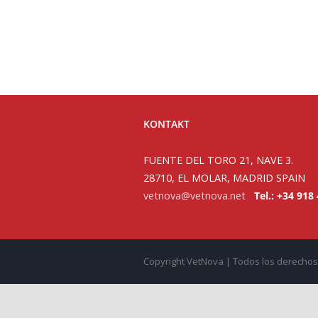
KONTAKT
FUENTE DEL TORO 21, NAVE 3.
28710, EL MOLAR, MADRID SPAIN
vetnova@vetnova.net
Tel.: +34 918
Copyright VetNova | Todos los derecho