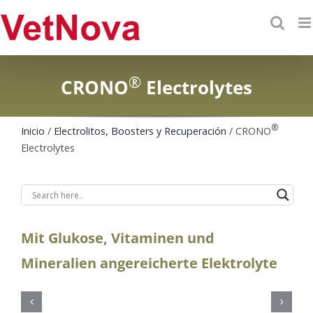
Saltar
al
contenido
®
CRONO
Electrolytes
®
Inicio
/
Electrolitos, Boosters y Recuperación
/ CRONO
Electrolytes
Mit Glukose, Vitaminen und
Mineralien angereicherte Elektrolyte