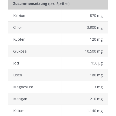
Zusammensetzung
(pro Spritze):
Kalzium
870 mg
Chlor
3.900 mg
Kupfer
120 mg
Glukose
10.500 mg
Jod
150 µg
Eisen
180 mg
Magnesium
3 mg
Mangan
210 mg
Kalium
1.140 mg