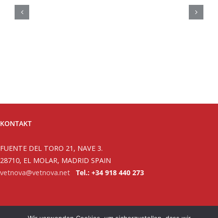
KONTAKT
FUENTE DEL TORO 21, NAVE 3.
28710, EL MOLAR, MADRID SPAIN
vetnova@vetnova.net
Tel.: +34 918 440 273
Datenschutzbestimmungen