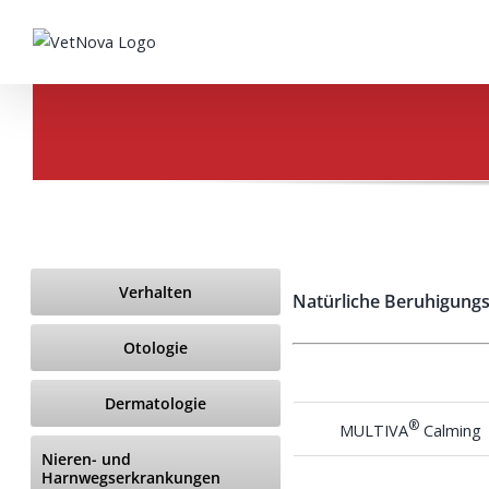
Saltar
al
contenido
Verhalten
Natürliche Beruhigungs
Otologie
Dermatologie
®
MULTIVA
Calming
Nieren- und
Harnwegserkrankungen