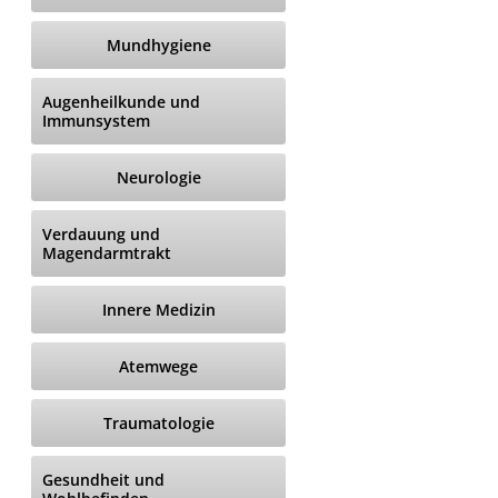
Mundhygiene
Augenheilkunde und
Immunsystem
Neurologie
Verdauung und
Magendarmtrakt
Innere Medizin
Atemwege
Traumatologie
Gesundheit und